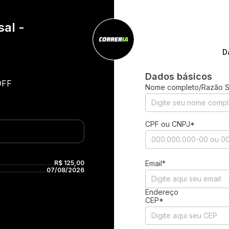
sal -
D
Dados básicos
OFF
Nome completo/Razão S
CPF ou CNPJ*
R$ 125,00
Email*
07/08/2026
Endereço
CEP*