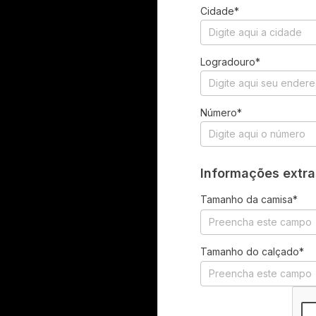
Cidade*
Logradouro*
Número*
Informações extra
Tamanho da camisa
*
Tamanho do calçado
*